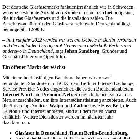
Der deutsche Glasfasermarkt funktioniert ähnlich wie in Schweden,
wo eine bestimmte Anzahl von Kunden in einem Gebiet nötig sind,
die für das Glasfasernetz und die Installation zahlen. Die
Anschlussgebühr für den Glasfaseranschluss in Deutschland liegt
bei ungefähr 1.990 €.
–
Im Frühjahr 2022 werden wir weitere Gebiete in Berlin verbinden
und derzeit laufen Dialoge mit Gemeinden außerhalb Berlins und
anderswo in Deutschland,
sagt
Johan Sundberg
, Gründer und
Geschäftsführer von Open Infra.
Ein offener Markt der wächst
Mit einem betriebsfähigen Backbone haben wir an zwei
redundanten Standorten im BCIX, dem Berliner Internet Exchange,
Service Provider Nodes eingerichtet, die es den Breitbandanbietern
Internet Nord
und
Premium-Netz
ermöglicht haben, sich an das
Netz anzuschließen, um ihre Internetdienstleistung anzubieten. Auch
die Streaming-Anbieter
Waipu
und
Zattoo
sowie
Easy Bell
, die
Telefonie und Internet anbieten, sind auf dem freien Markt
erhältlich. Weitere Dienstleister werden im nächsten Jahr
dazukommen.
Glasfaser in Deutschland, Raum Berlin-Brandenburg
Anzahl der Haushalte mit Glasfaseranschluss: knapp 4.000,