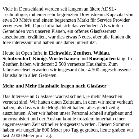
Viele in Deutschland werden seit langem an ältere ADSL-
Technologie, mit einer sehr begrenzten Downstream-Kapazität von
etwa 30 Mbit/s und einem begrenzten Markt für Service Provider,
verwiesen. Mit Open Infra hat sich das verändert. Als wir den
Gemeinden von unseren Plänen, ein offenes Glasfasernetz
auszubauen, erzählten, war dies etwas Neues, aber alle fanden die
Idee interessant und haben uns dabei unterstützt.
Heute ist Open Infra in
Eichwalde
,
Zeuthen
,
Wildau
,
Schulzendorf
,
Königs Wusterhausen
und
Rosengarten
tätig. In
Zeuthen haben wir derzeit 2.500 vernetzte Haushalte. Zum
Jahreswechsel erwarten wir insgesamt über 4.500 angeschlossene
Haushalte in allen Gebieten.
Mehr und Mehr Haushalte fragen nach Glasfaser
Das Interesse an Glasfaser wächst schnell, je mehr Menschen
vernetzt sind. Wir hatten einen Zeitraum, in dem wir mehr verkauft
haben, als dass wir die Möglichkeit hatten, alles gleichzeitig
auszubauen. Aber wir haben unser Personal schnell aufgebaut und
umorganisiert und der Ausbau konnte trotzdem innerhalb einer
angemessenen Zeit schneller fortgesetzt werden. Diesen Sommer
haben wir ungefähr 800 Meter pro Tag gegraben, heute graben wir
fast 2.000 Meter pro Tag.